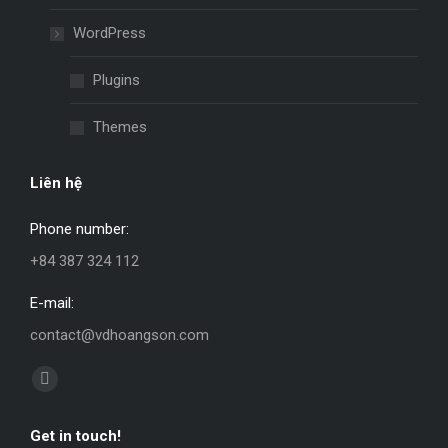
WordPress
Plugins
Themes
Liên hệ
Phone number:
+84 387 324 112
E-mail:
contact@vdhoangson.com
Find us on:
Github
page
Get in touch!
opens